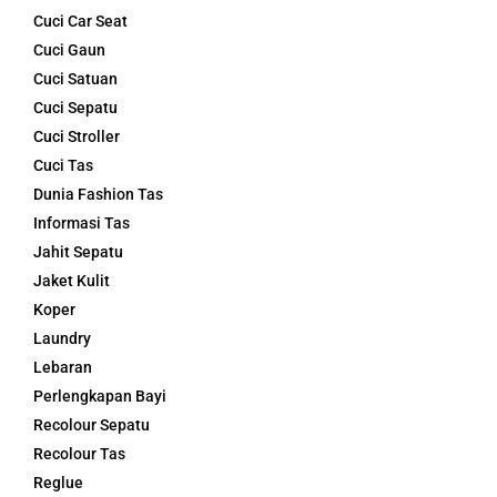
Cuci Car Seat
Cuci Gaun
Cuci Satuan
Cuci Sepatu
Cuci Stroller
Cuci Tas
Dunia Fashion Tas
Informasi Tas
Jahit Sepatu
Jaket Kulit
Koper
Laundry
Lebaran
Perlengkapan Bayi
Recolour Sepatu
Recolour Tas
Reglue