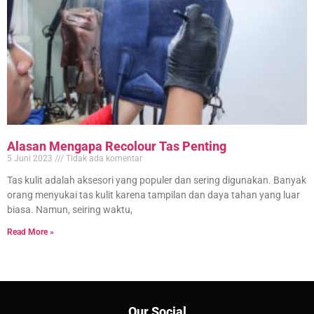
Alasan Mengapa Recolour Tas Penting
5 Juni 2023
Tidak ada komentar
Tas kulit adalah aksesori yang populer dan sering digunakan. Banyak
orang menyukai tas kulit karena tampilan dan daya tahan yang luar
biasa. Namun, seiring waktu,
Read More »
Our Social