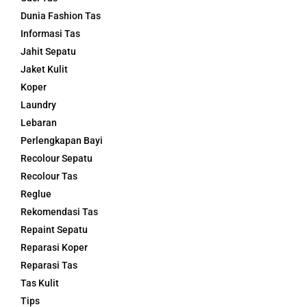
Dunia Fashion Tas
Informasi Tas
Jahit Sepatu
Jaket Kulit
Koper
Laundry
Lebaran
Perlengkapan Bayi
Recolour Sepatu
Recolour Tas
Reglue
Rekomendasi Tas
Repaint Sepatu
Reparasi Koper
Reparasi Tas
Tas Kulit
Tips