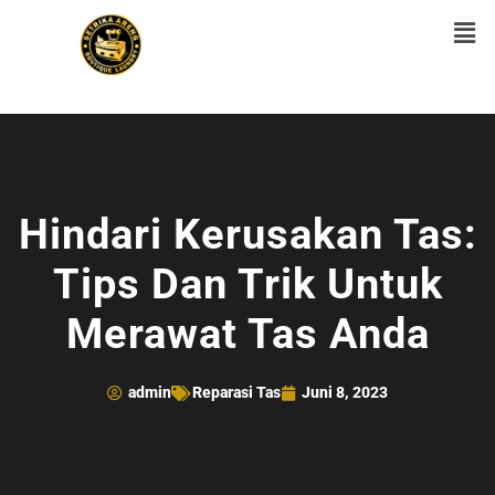
Hindari Kerusakan Tas:
Tips Dan Trik Untuk
Merawat Tas Anda
admin
Reparasi Tas
Juni 8, 2023