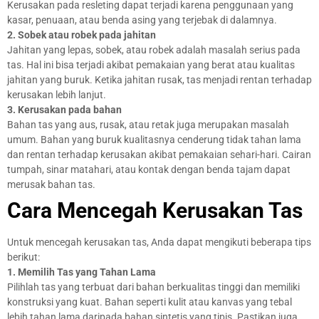
Kerusakan pada resleting dapat terjadi karena penggunaan yang
kasar, penuaan, atau benda asing yang terjebak di dalamnya.
2. Sobek atau robek pada jahitan
Jahitan yang lepas, sobek, atau robek adalah masalah serius pada
tas. Hal ini bisa terjadi akibat pemakaian yang berat atau kualitas
jahitan yang buruk. Ketika jahitan rusak, tas menjadi rentan terhadap
kerusakan lebih lanjut.
3. Kerusakan pada bahan
Bahan tas yang aus, rusak, atau retak juga merupakan masalah
umum. Bahan yang buruk kualitasnya cenderung tidak tahan lama
dan rentan terhadap kerusakan akibat pemakaian sehari-hari. Cairan
tumpah, sinar matahari, atau kontak dengan benda tajam dapat
merusak bahan tas.
Cara Mencegah Kerusakan Tas
Untuk mencegah kerusakan tas, Anda dapat mengikuti beberapa tips
berikut:
1. Memilih Tas yang Tahan Lama
Pilihlah tas yang terbuat dari bahan berkualitas tinggi dan memiliki
konstruksi yang kuat. Bahan seperti kulit atau kanvas yang tebal
lebih tahan lama daripada bahan sintetis yang tipis. Pastikan juga