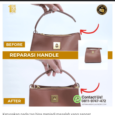
Kerusakan pada tas bisa menjadi masalah yang sangat