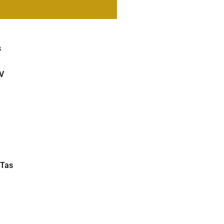
s
V
 Tas