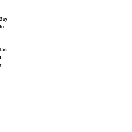
Bayi
tu
Tas
u
r