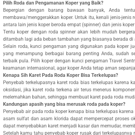
Pilih Roda dan Pengamanan Koper yang Baik?
Bepergian dengan barang bawaan banyak, Anda tentu
membawa/menggerakkan koper. Untuk itu, kenali jenis-jenis 
antara lain jenis koper beroda empat (spinner) dan jenis koper
Tentu koper dengan roda spinner akan lebih mudah bergera
ditambah lagi ada beban tambahan yang biasanya berada di a
Selain roda, kunci pengaman yang digunakan pada koper ju
yang menampung berbagai barang penting Anda, sudah se
terbaik pula. Pilih koper dengan kunci pengaman Travel Sen
keamanan internasional, agar koper Anda tetap aman sepanja
Kenapa Sih Karet Pada Roda Koper Bisa Terkelupas?
Penyebab terkelupasnya karet roda bias terkelupas karena ka
oksidasi, jika karet roda terkena air terus menerus komp
melemahkan bahan, sehingga membuat karet pada roda muda
Kandungan apasih yang bisa merusak roda pada koper?
Penyebab air pada roda koper kenapa bisa terkelupas karena
asam sulfat dan asam klorida dapat mempercepat proses ok
dapat menyebabkan karet menjadi kasar dan memudar, membu
Setelah kamu tahu penyebab koper rusak dari terkelupasnya ro