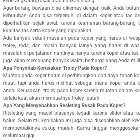
keberangkatan, rusak atau bahkan hilang.
Agar barang bawaan bisa dikemas dengan baik, Anda butuh k
kebutuhan Anda bisa terpenuhi di dalam koper atau tas de
diperhatikan sejak awal, karena keamanan barang-barang 
kualitas tas serta koper yang digunakan.
Ada banyak sekali masalah pada koper yang harus di waspa
troley, roda, dan masih banyak lainya yang harus di w
masalah di perjalanan nantinya, hanya karena koper atau tas
juga akan membuang banyak waktu berharga yang Anda milik
Apa Penyebab Kerusakan Troley Pada Koper?
Muatan pada koper harus di perhitungkan dari daya tahan ko
muat, tapi anda harus melihat sebagai mana koper anda k
anda. Kerusakan troley pada koper karena muatan dalam kop
terlalu kuat akan membuatnya troley patah
Apa Yang Menyebabkan Resleting Rusak Pada Koper?
Ritsleting yang macet biasanya terjadi karena slider atau ke
halus. Selain itu, kerusakan ini juga bisa disebabkan oleh kek
memperbaikinya cukup mudah. Kamu tinggal menggosokan li
melumasi gigi.