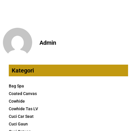
Admin
Kategori
Bag Spa
Coated Canvas
Cowhide
Cowhide Tas LV
Cuci Car Seat
Cuci Gaun