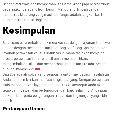
Dengan merawat dan memperbaiki tas lama, Anda juga berkontribusi
pada lingkungan yang lebih bersih. Mengurangi limbah dengan
memperbaiki barang yang masih berfungsi adalah langkah kecil
namun berarti untuk lingkungan.
Kesimpulan
Salah satu cara terbaik untuk merawat tas dengan layanan istimewa
adalah dengan mengandalkan jasa “Bag Spa”. Bag Spa merupakan
layanan perawatan khusus untuk tas, di mana tas akan menjalani
proses perawatan komprehensif untuk membersihkan,
mengembalikan kilau, dan memperbaiki kerusakan jika ada. Segera
hubungi kami
klik disini
Bag Spa adalah solusi yang sempurna untuk mengatasi masalah tas
Anda dan memberikan manfaat jangka panjang. Dengan perawatan
rutin menggunakan layanan Bag Spa, tas kesayangan Anda akan
tetap cantik, awet, dan berfungsi dengan baik. Selain itu, Anda juga
berkontribusi pada pengurangan limbah dan lingkungan yang lebih
bersih.
Pertanyaan Umum