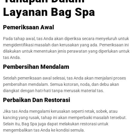
Layanan Bag Spa
Pemeriksaan Awal
Pada tahap awal, tas Anda akan diperiksa secara menyeluruh untuk
mengidentifikasi masalah dan kerusakan yang ada. Pemeriksaan ini
dilakukan untuk menentukan jenis perawatan yang diperlukan untuk
tas Anda.
Pembersihan Mendalam
Setelah pemeriksaan awal selesai, tas Anda akan menjalani proses
pembersihan mendalam. Semua kotoran, noda, dan debu akan
diangkat dengan hati-hati tanpa merusak material tas.
Perbaikan Dan Restorasi
Jika tas Anda mengalami kerusakan seperti retak, sobek, atau
kancing yang rusak, tahap ini akan memperbaiki masalah tersebut.
Selain itu, Bag Spa juga dapat melakukan restorasi untuk
mengembalikan tas Anda ke kondisi semula.