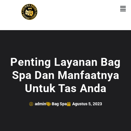
Penting Layanan Bag
Spa Dan Manfaatnya
Untuk Tas Anda
admin
Bag Spa
Agustus 5, 2023