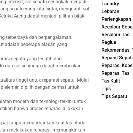
 intensif, sol sepatu seringkali menjadi
Laundry
ang sepatu yang kita cintai, mengganti sol
Lebaran
etrika Areng dapat menjadi pilihan bijak
Perlengkapan 
Recolour Sepa
Recolour Tas
yang terpercaya dan berpengalaman.
Reglue
kut adalah beberapa alasan yang
Rekomendasi 
Repaint Sepat
arasi sepatu yang terlatih dan
Reparasi Kope
tu dan sol sehingga dapat memberikan
Reparasi Tas
litas tinggi untuk reparasi sepatu. Mulai
Tas Kulit
ap elemen dipilih dengan cermat untuk
Tips
Tips Sepatu
latan modern dan teknologi terkini untuk
stikan bahwa proses reparasi dilakukan
epat tanpa mengorbankan kualitas. Anda
elah melakukan reparasi, memungkinkan