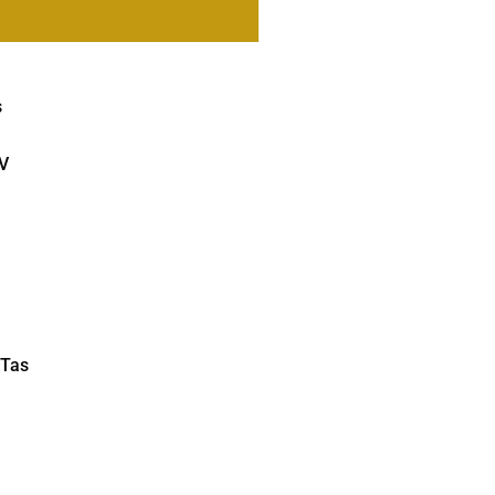
s
V
 Tas