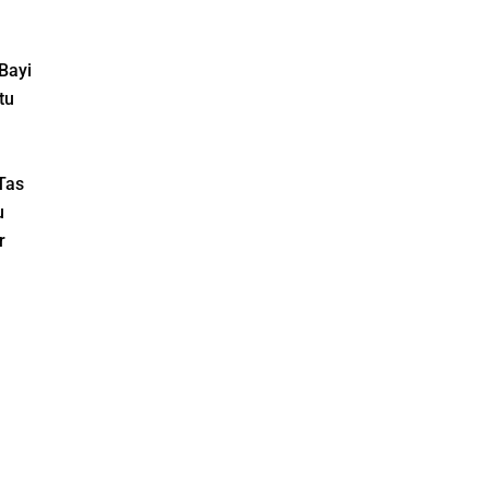
Bayi
tu
Tas
u
r