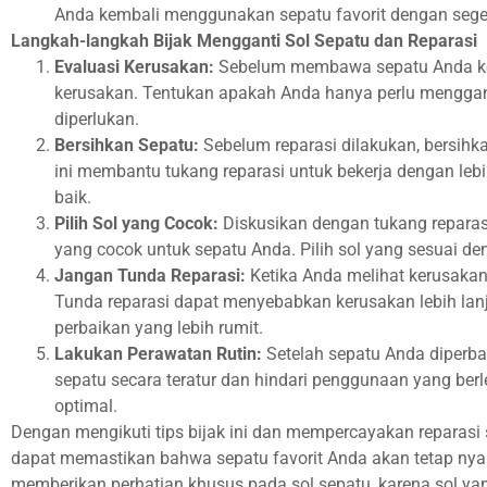
Anda kembali menggunakan sepatu favorit dengan sege
Langkah-langkah Bijak Mengganti Sol Sepatu dan Reparasi
Evaluasi Kerusakan:
Sebelum membawa sepatu Anda ke S
kerusakan. Tentukan apakah Anda hanya perlu menggan
diperlukan.
Bersihkan Sepatu:
Sebelum reparasi dilakukan, bersihk
ini membantu tukang reparasi untuk bekerja dengan lebi
baik.
Pilih Sol yang Cocok:
Diskusikan dengan tukang reparasi
yang cocok untuk sepatu Anda. Pilih sol yang sesuai de
Jangan Tunda Reparasi:
Ketika Anda melihat kerusakan 
Tunda reparasi dapat menyebabkan kerusakan lebih la
perbaikan yang lebih rumit.
Lakukan Perawatan Rutin:
Setelah sepatu Anda diperbai
sepatu secara teratur dan hindari penggunaan yang berl
optimal.
Dengan mengikuti tips bijak ini dan mempercayakan reparasi
dapat memastikan bahwa sepatu favorit Anda akan tetap ny
memberikan perhatian khusus pada sol sepatu, karena sol y